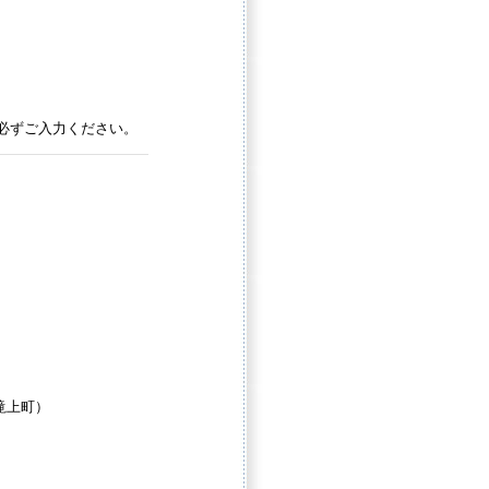
必ずご入力ください。
）
滝上町）