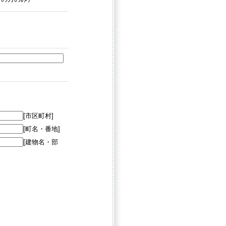
[市区町村]
[町名・番地]
[建物名・部