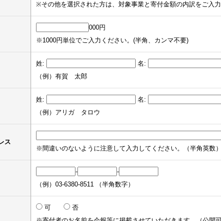
※その他を選択された方は、対象事業と寄付金額の内訳をご入
000円
※1000円単位でご入力ください。(半角、カンマ不要)
姓:
名:
（例）有賀 太郎
姓:
名:
（例）アリガ タロウ
レス
※間違いのないように注意して入力してください。（半角英数
-
-
（例）03-6380-8511 （半角数字）
可
否
※寄付者のお名前を会報等に掲載させていただきます。（公開