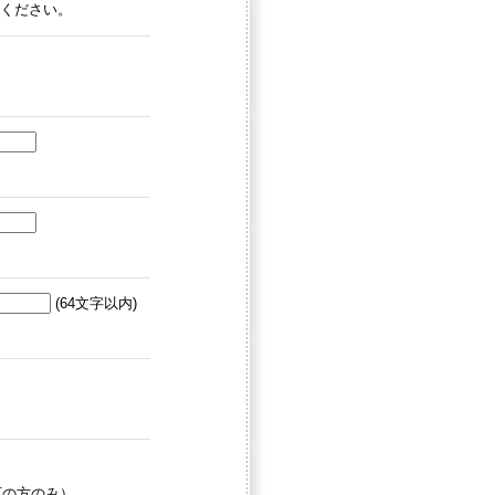
力ください。
(64文字以内)
）
可の方のみ）