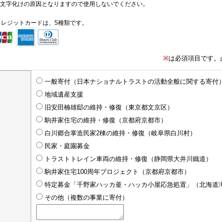
、文字化けの原因となりますので使用しないでください。
クレジットカードは、5種類です。
※
は必須項目です。
一般寄付（日本ナショナルトラストの活動全般に関する寄付
地域遺産支援
旧安田楠雄邸の維持・修復（東京都文京区）
駒井家住宅の維持・修復（京都府京都市）
白川郷合掌造民家2棟の維持・修復（岐阜県白川村）
民家・庭園募金
トラストトレイン車両の維持・修復（静岡県大井川鐵道）
駒井家住宅100周年プロジェクト（京都府京都市）
特定募金「千野家ハッカ釜・ハッカ小屋応急処置」（北海道
その他（複数の事業に寄付）